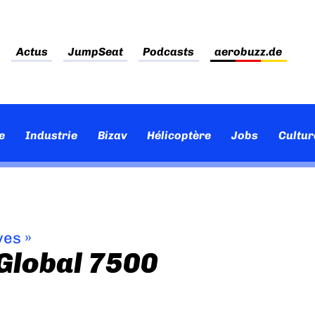
Actus
JumpSeat
Podcasts
aerobuzz.de
e
Industrie
Bizav
Hélicoptère
Jobs
Cultur
ves
»
 Global 7500