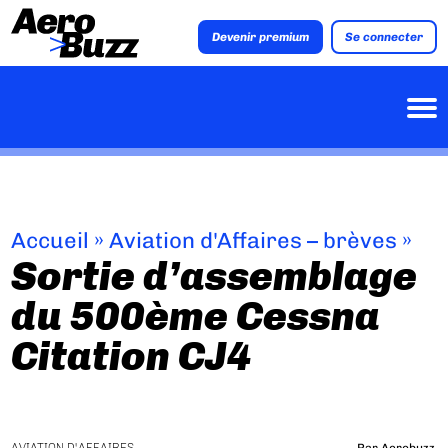
Devenir premium
Se connecter
Accueil
»
Aviation d'Affaires – brèves
»
Sortie d’assemblage
du 500ème Cessna
Citation CJ4