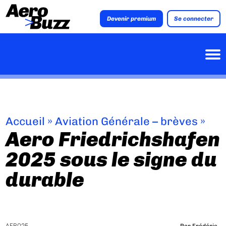
Devenir premium
Se connecter
Accueil
»
Aviation Générale – brèves
»
Aero Friedrichshafen
2025 sous le signe du
durable