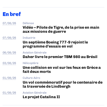
En bref
07/08/26
Défense
Vidéo – Pilote de Tigre, de la prise en main
aux missions de guerre
07/08/26
Industrie
Un septième Boeing 777-9 rejoint le
programme d’essais en vol
06/08/26
Aviation Générale
Daher livre le premier TBM 980 au Brésil
03/08/26
Hélicoptère
Une collision en vol sur les feux en Grèce a
fait deux morts
01/08/26
Culture Aéro
Un vol commémoratif pour le centenaire de
la traversée de Lindbergh
01/08/26
Aviation Générale
Le projet Catalina II