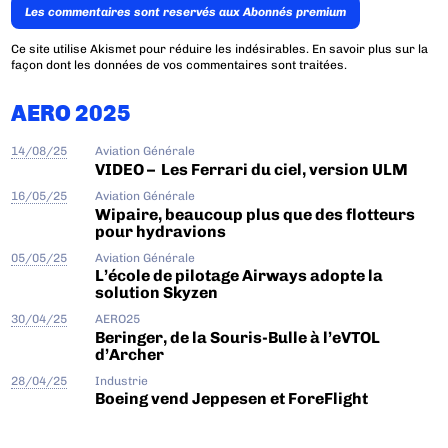
Les commentaires sont reservés aux Abonnés premium
Ce site utilise Akismet pour réduire les indésirables.
En savoir plus sur la
façon dont les données de vos commentaires sont traitées
.
AERO 2025
14/08/25
Aviation Générale
VIDEO – Les Ferrari du ciel, version ULM
16/05/25
Aviation Générale
Wipaire, beaucoup plus que des flotteurs
pour hydravions
05/05/25
Aviation Générale
L’école de pilotage Airways adopte la
solution Skyzen
30/04/25
AERO25
Beringer, de la Souris-Bulle à l’eVTOL
d’Archer
28/04/25
Industrie
Boeing vend Jeppesen et ForeFlight