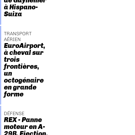
de Guynemer
à Hispano-
Suiza
TRANSPORT
AÉRIEN
EuroAirport,
à cheval sur
trois
frontières,
un
octogénaire
en grande
forme
DÉFENSE
REX - Panne
moteur en A-
29B. Ejection.