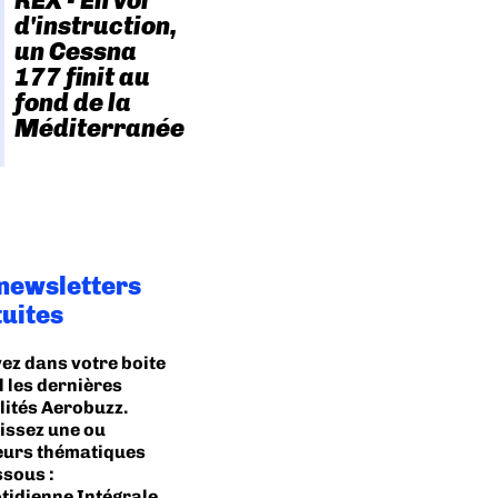
REX - En vol
d'instruction,
un Cessna
177 finit au
fond de la
Méditerranée
 newsletters
tuites
ez dans votre boite
l les dernières
lités Aerobuzz.
issez une ou
eurs thématiques
ssous :
tidienne Intégrale