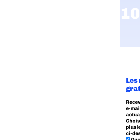
Les
gra
Recev
e-mai
actua
Chois
plusi
ci-de
Quo