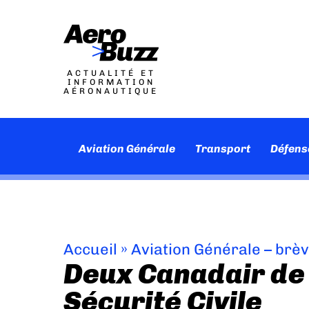
ACTUALITÉ ET
INFORMATION
AÉRONAUTIQUE
Aviation Générale
Transport
Défens
Accueil
»
Aviation Générale – brè
Deux Canadair de 
Sécurité Civile