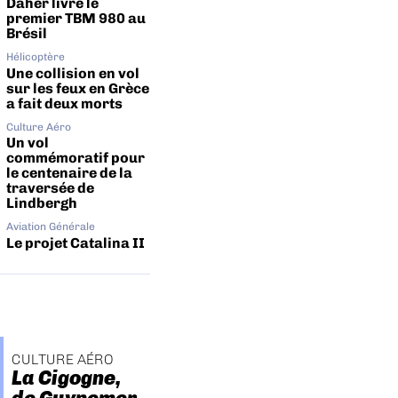
Daher livre le
premier TBM 980 au
Brésil
Hélicoptère
Une collision en vol
sur les feux en Grèce
a fait deux morts
Culture Aéro
Un vol
commémoratif pour
le centenaire de la
traversée de
Lindbergh
Aviation Générale
Le projet Catalina II
CULTURE AÉRO
La Cigogne,