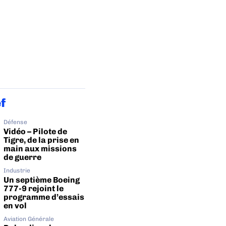
ef
Défense
Vidéo – Pilote de
Tigre, de la prise en
main aux missions
de guerre
Industrie
Un septième Boeing
777-9 rejoint le
programme d’essais
en vol
Aviation Générale