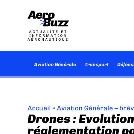
ACTUALITÉ ET
INFORMATION
AÉRONAUTIQUE
Aviation Générale
Transport
Défens
Accueil
»
Aviation Générale – brè
Drones : Evolution
réglementation po