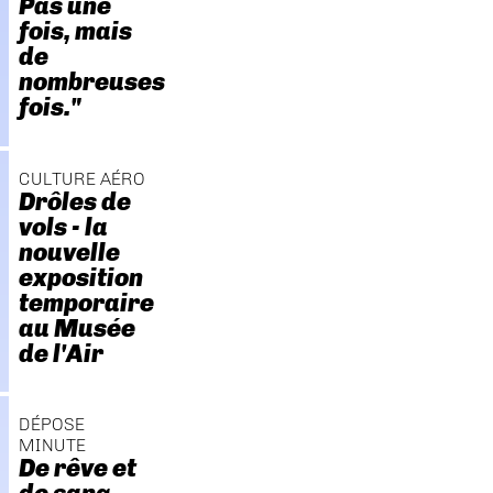
Pas une
fois, mais
de
nombreuses
fois."
CULTURE AÉRO
Drôles de
vols - la
nouvelle
exposition
temporaire
au Musée
de l'Air
DÉPOSE
MINUTE
De rêve et