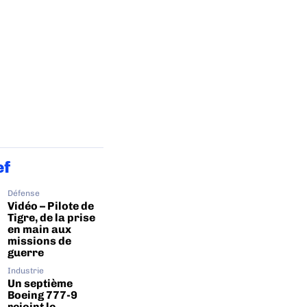
ef
Défense
Vidéo – Pilote de
Tigre, de la prise
en main aux
missions de
guerre
Industrie
Un septième
Boeing 777-9
rejoint le