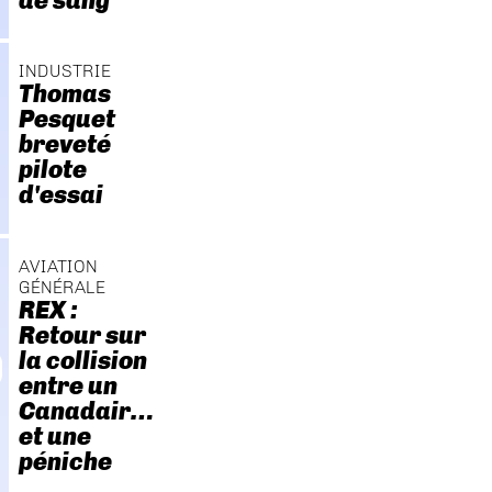
de sang
INDUSTRIE
Thomas
Pesquet
breveté
pilote
d'essai
AVIATION
GÉNÉRALE
REX :
Retour sur
la collision
entre un
Canadair…
et une
péniche