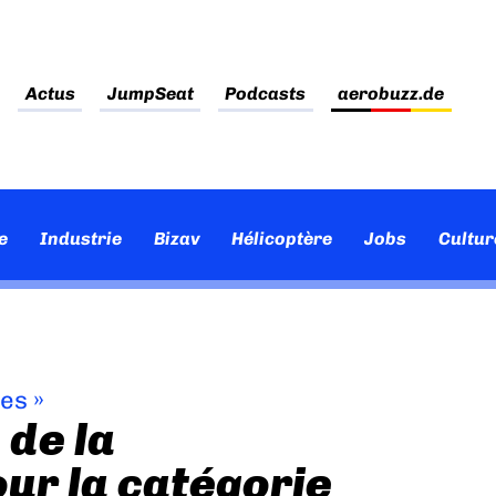
Actus
JumpSeat
Podcasts
aerobuzz.de
e
Industrie
Bizav
Hélicoptère
Jobs
Cultur
ves
»
 de la
ur la catégorie