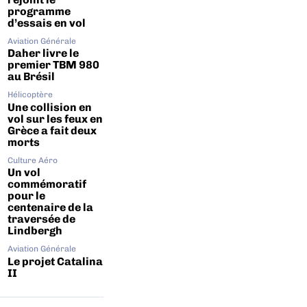
programme
d’essais en vol
Aviation Générale
Daher livre le
premier TBM 980
au Brésil
Hélicoptère
Une collision en
vol sur les feux en
Grèce a fait deux
morts
Culture Aéro
Un vol
commémoratif
pour le
centenaire de la
traversée de
Lindbergh
Aviation Générale
Le projet Catalina
II