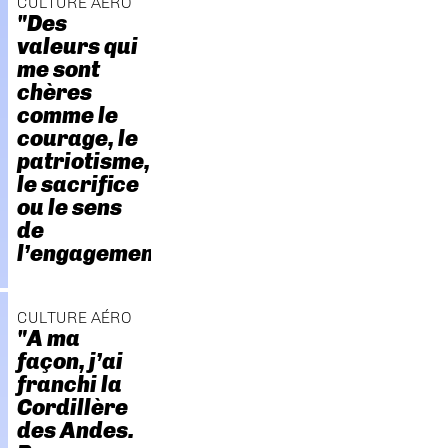
CULTURE AÉRO
"Des
valeurs qui
me sont
chères
comme le
courage, le
patriotisme,
le sacrifice
ou le sens
de
l’engagement."
CULTURE AÉRO
"A ma
façon, j’ai
franchi la
Cordillère
des Andes.