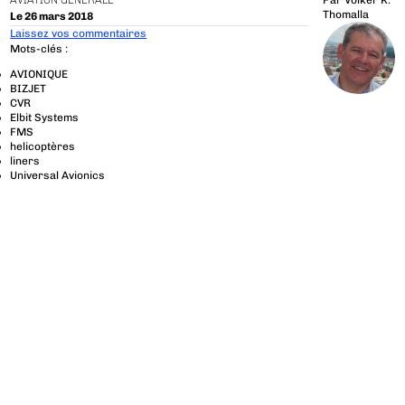
AVIATION GÉNÉRALE
Par
Volker K.
Thomalla
Le 26 mars 2018
Laissez vos commentaires
Mots-clés :
AVIONIQUE
BIZJET
CVR
Elbit Systems
FMS
helicoptères
liners
Universal Avionics