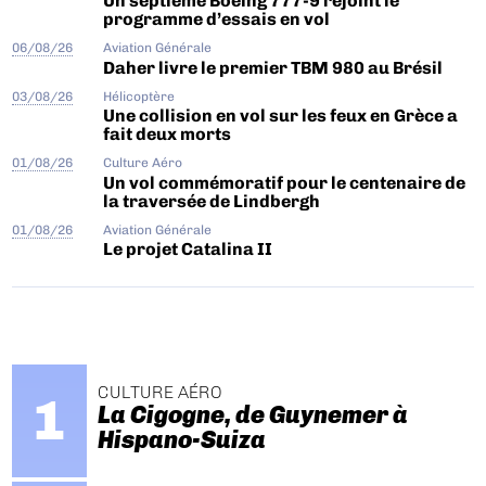
Un septième Boeing 777-9 rejoint le
programme d’essais en vol
06/08/26
Aviation Générale
Daher livre le premier TBM 980 au Brésil
03/08/26
Hélicoptère
Une collision en vol sur les feux en Grèce a
fait deux morts
01/08/26
Culture Aéro
Un vol commémoratif pour le centenaire de
la traversée de Lindbergh
01/08/26
Aviation Générale
Le projet Catalina II
CULTURE AÉRO
La Cigogne, de Guynemer à
Hispano-Suiza