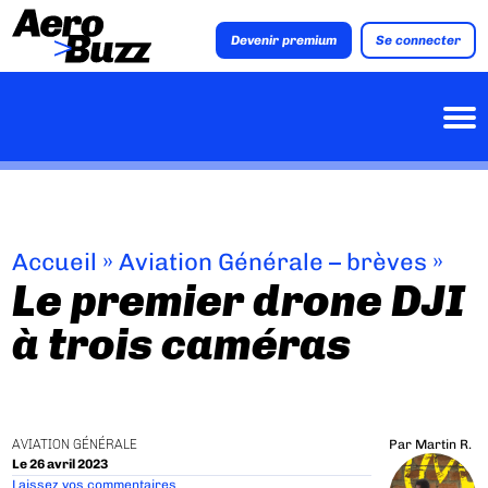
Devenir premium
Se connecter
Accueil
»
Aviation Générale – brèves
»
Le premier drone DJI
à trois caméras
AVIATION GÉNÉRALE
Par
Martin R.
Le 26 avril 2023
Laissez vos commentaires