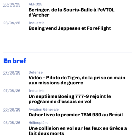
30/04/25
AERO25
Beringer, de la Souris-Bulle à l’eVTOL
d’Archer
28/04/25
Industrie
Boeing vend Jeppesen et ForeFlight
En bref
07/08/26
Défense
Vidéo – Pilote de Tigre, de la prise en main
aux missions de guerre
07/08/26
Industrie
Un septième Boeing 777-9 rejoint le
programme d’essais en vol
06/08/26
Aviation Générale
Daher livre le premier TBM 980 au Brésil
03/08/26
Hélicoptère
Une collision en vol sur les feux en Grèce a
fait deux morts