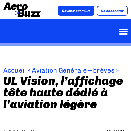
Devenir premium
Se connecter
Accueil
»
Aviation Générale – brèves
»
UL Vision, l’affichage
tête haute dédié à
l’aviation légère