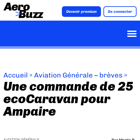
Devenir premium
Se connecter
Accueil
»
Aviation Générale – brèves
»
Une commande de 25
ecoCaravan pour
Ampaire