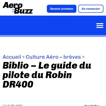
Devenir premium
Se connecter
Accueil
»
Culture Aéro – brèves
»
Biblio – Le guide du
pilote du Robin
DR400