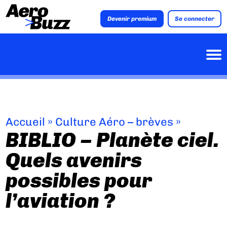
Devenir premium
Se connecter
Accueil
»
Culture Aéro – brèves
»
BIBLIO – Planète ciel.
Quels avenirs
possibles pour
l’aviation ?