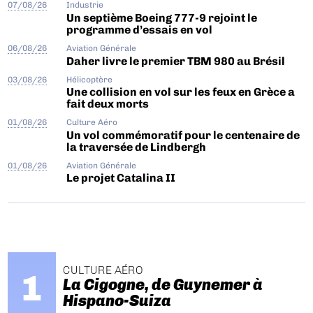
07/08/26
Industrie
Un septième Boeing 777-9 rejoint le
programme d’essais en vol
06/08/26
Aviation Générale
Daher livre le premier TBM 980 au Brésil
03/08/26
Hélicoptère
Une collision en vol sur les feux en Grèce a
fait deux morts
01/08/26
Culture Aéro
Un vol commémoratif pour le centenaire de
la traversée de Lindbergh
01/08/26
Aviation Générale
Le projet Catalina II
CULTURE AÉRO
La Cigogne, de Guynemer à
Hispano-Suiza