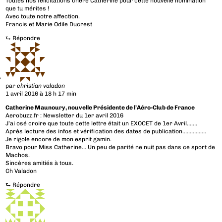
Toutes nos félicitations chère Catherine pour cette nouvelle nomination
que tu mérites !
Avec toute notre affection.
Francis et Marie Odile Ducrest
⮑
Répondre
par
christian valadon
1 avril 2016 à 18 h 17 min
Catherine Maunoury, nouvelle Présidente de l’Aéro-Club de France
Aerobuzz.fr : Newsletter du 1er avril 2016
J’ai osé croire que toute cette lettre était un EXOCET de 1er Avril…….
Après lecture des infos et vérification des dates de publication…………….
Je rigole encore de mon esprit gamin.
Bravo pour Miss Catherine… Un peu de parité ne nuit pas dans ce sport de
Machos.
Sincères amitiés à tous.
Ch Valadon
⮑
Répondre