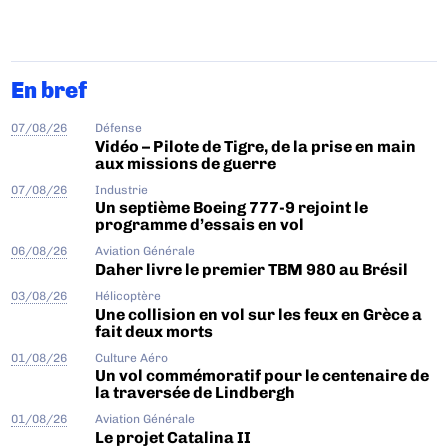
En bref
07/08/26
Défense
Vidéo – Pilote de Tigre, de la prise en main
aux missions de guerre
07/08/26
Industrie
Un septième Boeing 777-9 rejoint le
programme d’essais en vol
06/08/26
Aviation Générale
Daher livre le premier TBM 980 au Brésil
03/08/26
Hélicoptère
Une collision en vol sur les feux en Grèce a
fait deux morts
01/08/26
Culture Aéro
Un vol commémoratif pour le centenaire de
la traversée de Lindbergh
01/08/26
Aviation Générale
Le projet Catalina II