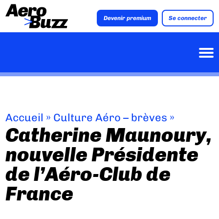
Devenir premium
Se connecter
Accueil
»
Culture Aéro – brèves
»
Catherine Maunoury,
nouvelle Présidente
de l’Aéro-Club de
France