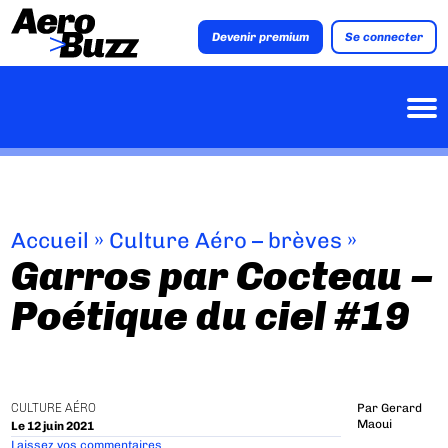
Devenir premium
Se connecter
Accueil
»
Culture Aéro – brèves
»
Garros par Cocteau –
Poétique du ciel #19
CULTURE AÉRO
Par
Gerard
Maoui
Le 12 juin 2021
Laissez vos commentaires