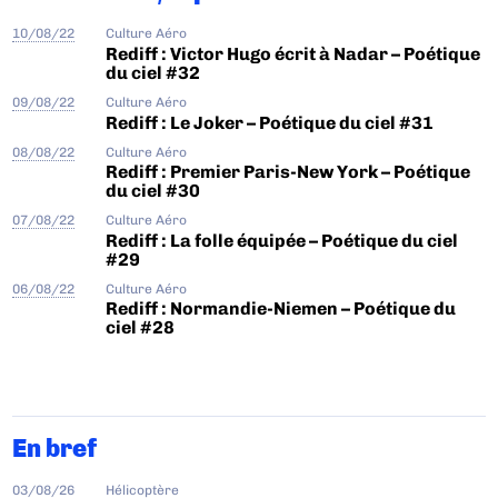
10/08/22
Culture Aéro
Rediff : Victor Hugo écrit à Nadar – Poétique
du ciel #32
09/08/22
Culture Aéro
Rediff : Le Joker – Poétique du ciel #31
08/08/22
Culture Aéro
Rediff : Premier Paris-New York – Poétique
du ciel #30
07/08/22
Culture Aéro
Rediff : La folle équipée – Poétique du ciel
#29
06/08/22
Culture Aéro
Rediff : Normandie-Niemen – Poétique du
ciel #28
En bref
03/08/26
Hélicoptère