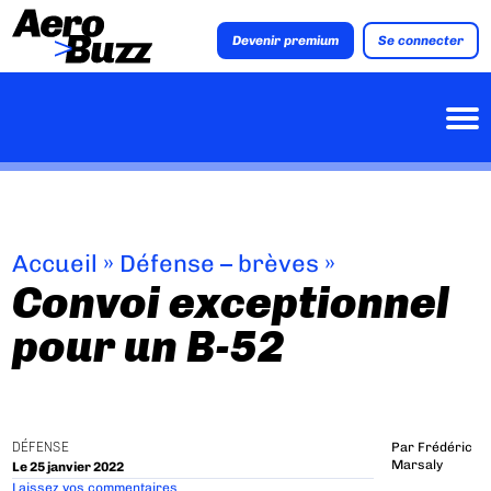
Devenir premium
Se connecter
Accueil
»
Défense – brèves
»
Convoi exceptionnel
pour un B-52
DÉFENSE
Par
Frédéric
Marsaly
Le 25 janvier 2022
Laissez vos commentaires