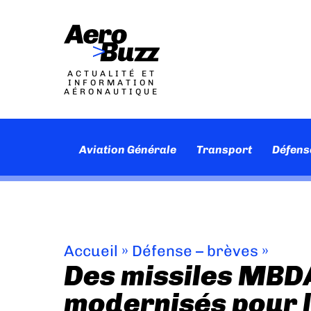
ACTUALITÉ ET
INFORMATION
AÉRONAUTIQUE
Aviation Générale
Transport
Défens
Accueil
»
Défense – brèves
»
Des missiles MBD
modernisés pour 