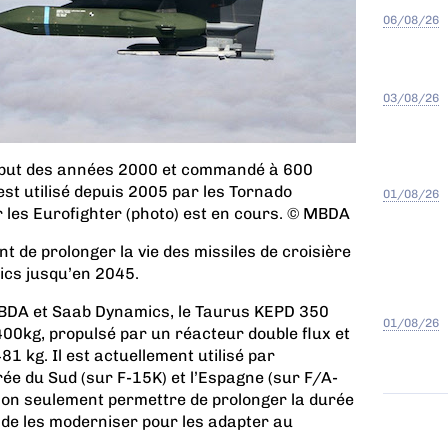
06/08/26
03/08/26
ébut des années 2000 et commandé à 600
est utilisé depuis 2005 par les Tornado
01/08/26
r les Eurofighter (photo) est en cours. © MBDA
 de prolonger la vie des missiles de croisière
cs jusqu’en 2045.
MBDA et Saab Dynamics, le Taurus KEPD 350
01/08/26
.400kg, propulsé par un réacteur double flux et
81 kg. Il est actuellement utilisé par
rée du Sud (sur F-15K) et l’Espagne (sur F/A-
non seulement permettre de prolonger la durée
 de les moderniser pour les adapter au