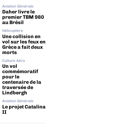
Aviation Générale
Daher livre le
premier TBM 980
au Brésil
Hélicoptère
Une collision en
vol sur les feux en
Grèce a fait deux
morts
Culture Aéro
Un vol
commémoratif
pour le
centenaire de la
traversée de
Lindbergh
Aviation Générale
Le projet Catalina
II