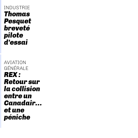
INDUSTRIE
Thomas
Pesquet
breveté
pilote
d'essai
AVIATION
GÉNÉRALE
REX :
Retour sur
la collision
entre un
Canadair…
et une
péniche