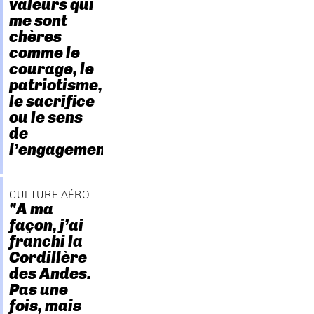
valeurs qui
me sont
chères
comme le
courage, le
patriotisme,
le sacrifice
ou le sens
de
l’engagement."
CULTURE AÉRO
"A ma
façon, j’ai
franchi la
Cordillère
des Andes.
Pas une
fois, mais