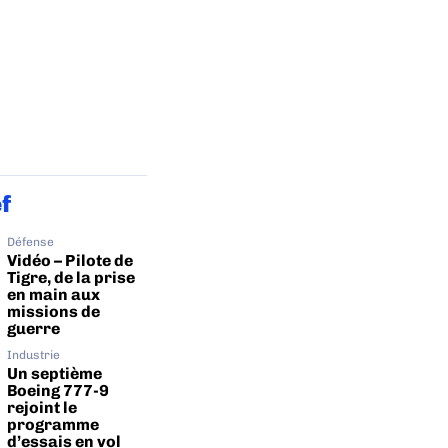
ef
Défense
Vidéo – Pilote de
Tigre, de la prise
en main aux
missions de
guerre
Industrie
Un septième
Boeing 777-9
rejoint le
programme
d’essais en vol