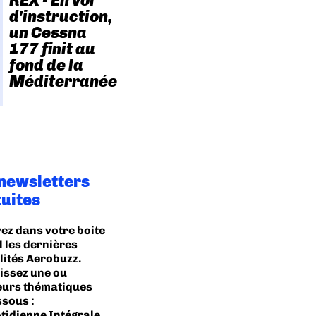
REX - En vol
d'instruction,
un Cessna
177 finit au
fond de la
Méditerranée
 newsletters
tuites
ez dans votre boite
l les dernières
lités Aerobuzz.
issez une ou
eurs thématiques
ssous :
tidienne Intégrale