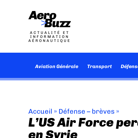
ACTUALITÉ ET
INFORMATION
AÉRONAUTIQUE
Aviation Générale
Transport
Défens
Accueil
»
Défense – brèves
»
L’US Air Force pe
en Syrie