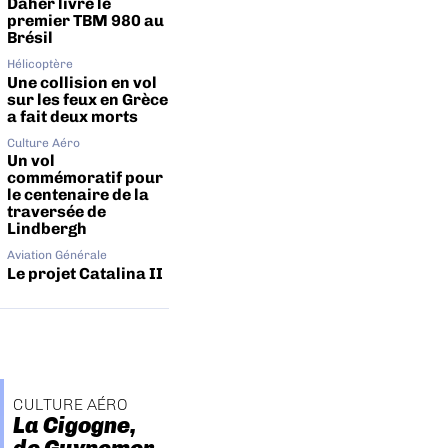
Daher livre le
premier TBM 980 au
Brésil
Hélicoptère
Une collision en vol
sur les feux en Grèce
a fait deux morts
Culture Aéro
Un vol
commémoratif pour
le centenaire de la
traversée de
Lindbergh
Aviation Générale
Le projet Catalina II
CULTURE AÉRO
La Cigogne,