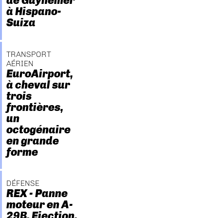
de Guynemer
à Hispano-
Suiza
TRANSPORT
AÉRIEN
EuroAirport,
à cheval sur
trois
frontières,
un
octogénaire
en grande
forme
DÉFENSE
REX - Panne
moteur en A-
29B. Ejection.