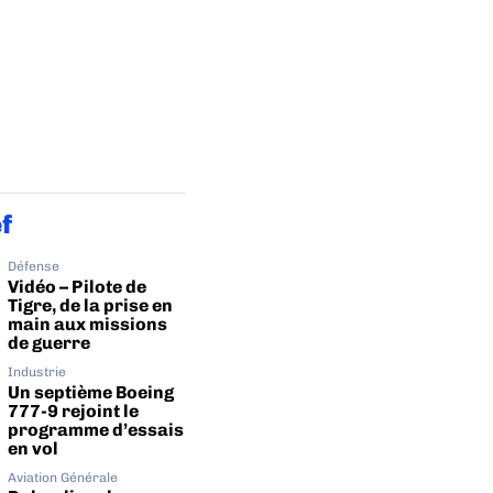
ef
Défense
Vidéo – Pilote de
Tigre, de la prise en
main aux missions
de guerre
Industrie
Un septième Boeing
777-9 rejoint le
programme d’essais
en vol
Aviation Générale