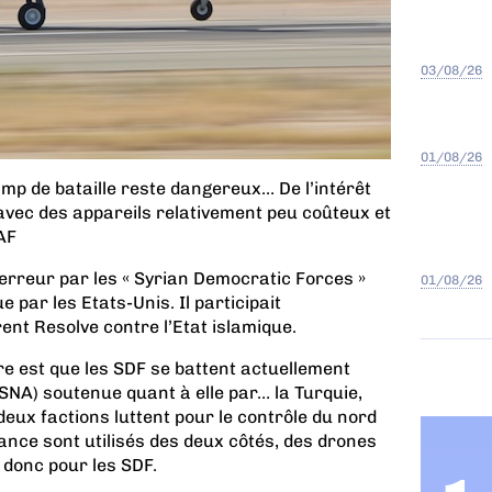
03/08/26
01/08/26
amp de bataille reste dangereux… De l’intérêt
avec des appareils relativement peu coûteux et
AF
erreur par les « Syrian Democratic Forces »
01/08/26
 par les Etats-Unis. Il participait
rent Resolve contre l’Etat islamique.
re est que les SDF se battent actuellement
SNA) soutenue quant à elle par… la Turquie,
eux factions luttent pour le contrôle du nord
lance sont utilisés des deux côtés, des drones
 donc pour les SDF.