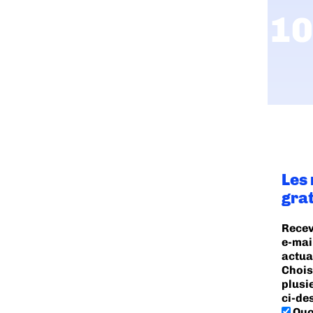
Les
gra
Recev
e-mai
actua
Chois
plusi
ci-de
Quo