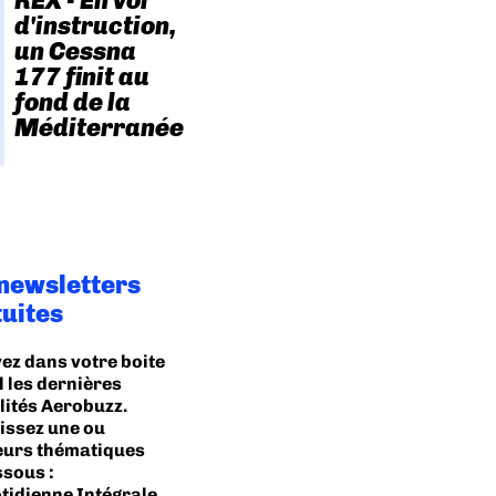
REX - En vol
d'instruction,
un Cessna
177 finit au
fond de la
Méditerranée
 newsletters
tuites
ez dans votre boite
l les dernières
lités Aerobuzz.
issez une ou
eurs thématiques
ssous :
tidienne Intégrale