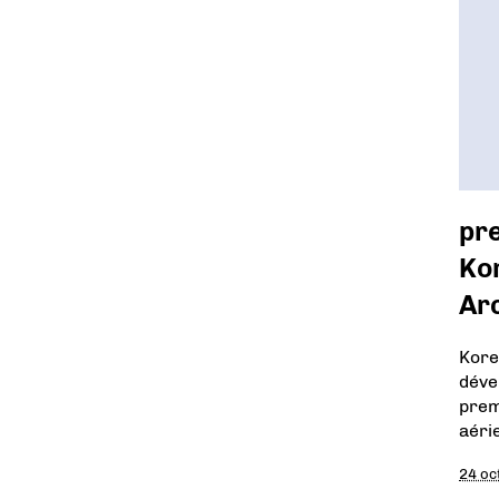
pr
Kor
Ar
Kore
déve
prem
aéri
24 oc