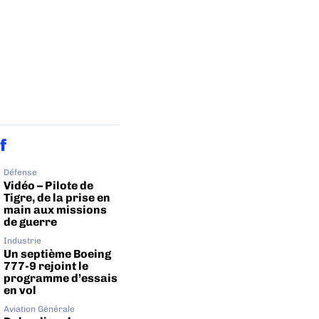
f
Défense
Vidéo – Pilote de
Tigre, de la prise en
main aux missions
de guerre
Industrie
Un septième Boeing
777-9 rejoint le
programme d’essais
en vol
Aviation Générale