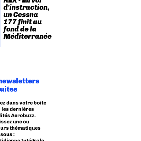
REX - En vol
d'instruction,
un Cessna
177 finit au
fond de la
Méditerranée
newsletters
uites
ez dans votre boite
 les dernières
lités Aerobuzz.
issez une ou
eurs thématiques
sous :
idienne Intégrale