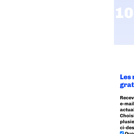
Les 
grat
Recev
e-mail
actua
Chois
plusi
ci-des
Quot