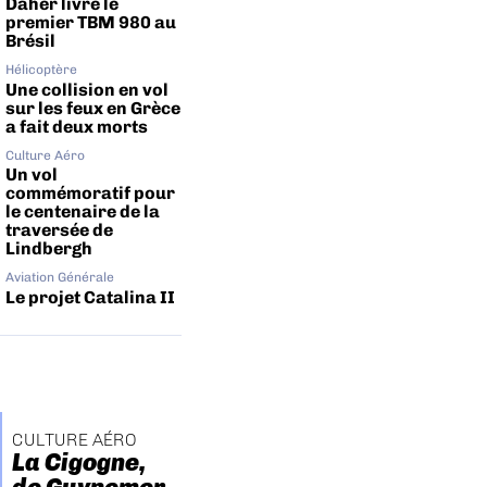
Daher livre le
premier TBM 980 au
Brésil
Hélicoptère
Une collision en vol
sur les feux en Grèce
a fait deux morts
Culture Aéro
Un vol
commémoratif pour
le centenaire de la
traversée de
Lindbergh
Aviation Générale
Le projet Catalina II
CULTURE AÉRO
La Cigogne,