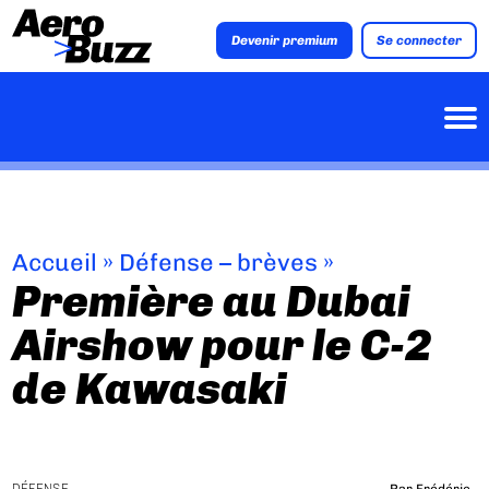
Devenir premium
Se connecter
Accueil
»
Défense – brèves
»
Première au Dubai
Airshow pour le C-2
de Kawasaki