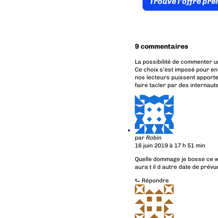
Trouve l’offre pr
9 commentaires
La possibilité de commenter u
Ce choix s’est imposé pour en
nos lecteurs puissent apporte
faire tacler par des internaut
par
Robin
16 juin 2019 à 17 h 51 min
Quelle dommage je bosse ce we
aura t il d autre date de prév
⮑
Répondre