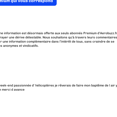
émium qui vous correspond
ne information est désormais offerte aux seuls abonnés Premium d’Aerobuzz.fr
rayer une dérive détestable. Nous souhaitons qu’à travers leurs commentaires
r une information complémentaire dans l’intérêt de tous, sans craindre de se
es anonymes et vindicatifs.
ek-end passionnée d’ hélicoptères je rêverais de faire mon baptême de l air 
ue merci d avance