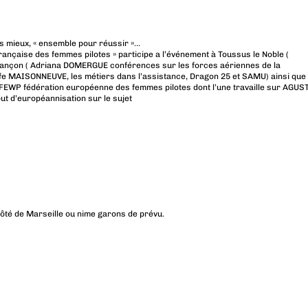
rs mieux, « ensemble pour réussir »…
Française des femmes pilotes » participe a l’événement à Toussus le Noble (
sançon ( Adriana DOMERGUE conférences sur les forces aériennes de la
e MAISONNEUVE, les métiers dans l’assistance, Dragon 25 et SAMU) ainsi que
 la FEWP fédération européenne des femmes pilotes dont l’une travaille sur AGUS
but d’européannisation sur le sujet
 côté de Marseille ou nime garons de prévu.