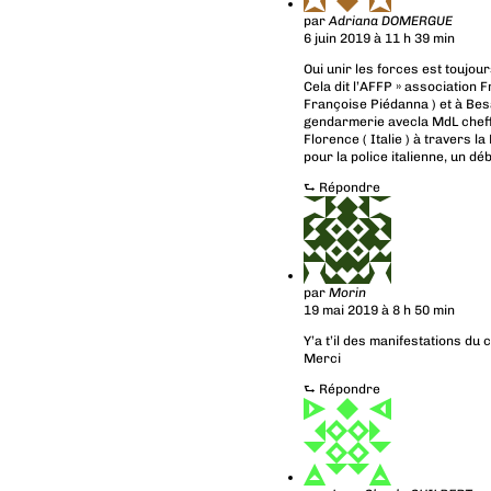
par
Adriana DOMERGUE
6 juin 2019 à 11 h 39 min
Oui unir les forces est toujou
Cela dit l’AFFP » association 
Françoise Piédanna ) et à Be
gendarmerie avecla MdL cheff
Florence ( Italie ) à travers
pour la police italienne, un dé
⮑
Répondre
par
Morin
19 mai 2019 à 8 h 50 min
Y’a t’il des manifestations du
Merci
⮑
Répondre