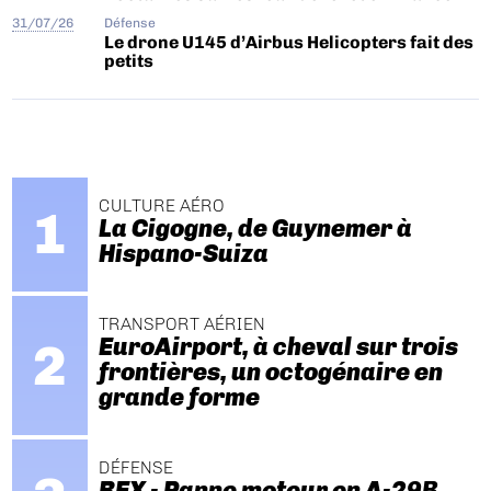
31/07/26
Défense
Le drone U145 d’Airbus Helicopters fait des
petits
CULTURE AÉRO
La Cigogne, de Guynemer à
Hispano-Suiza
TRANSPORT AÉRIEN
EuroAirport, à cheval sur trois
frontières, un octogénaire en
grande forme
DÉFENSE
REX - Panne moteur en A-29B.