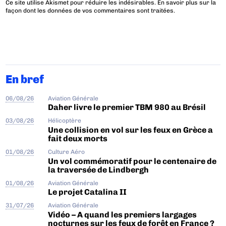
Ce site utilise Akismet pour réduire les indésirables.
En savoir plus sur la
façon dont les données de vos commentaires sont traitées
.
En bref
06/08/26
Aviation Générale
Daher livre le premier TBM 980 au Brésil
03/08/26
Hélicoptère
Une collision en vol sur les feux en Grèce a
fait deux morts
01/08/26
Culture Aéro
Un vol commémoratif pour le centenaire de
la traversée de Lindbergh
01/08/26
Aviation Générale
Le projet Catalina II
31/07/26
Aviation Générale
Vidéo – A quand les premiers largages
nocturnes sur les feux de forêt en France ?