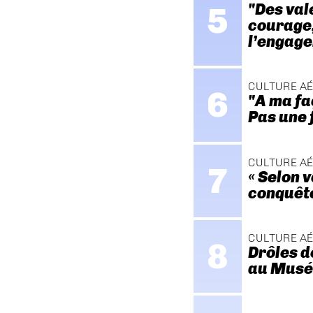
"Des val
courage, 
l’engage
CULTURE A
"A ma fa
Pas une 
CULTURE A
« Selon 
conquête 
CULTURE A
Drôles d
au Musée