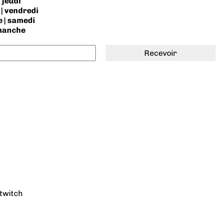
 jeudi
| vendredi
 | samedi
imanche
twitch