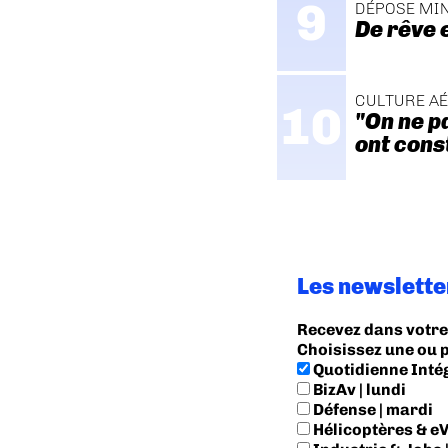
DÉPOSE MI
De rêve 
CULTURE A
"On ne p
ont cons
Les newslette
Recevez dans votre 
Choisissez une ou 
Quotidienne Inté
BizAv | lundi
Défense | mardi
Hélicoptères & eV