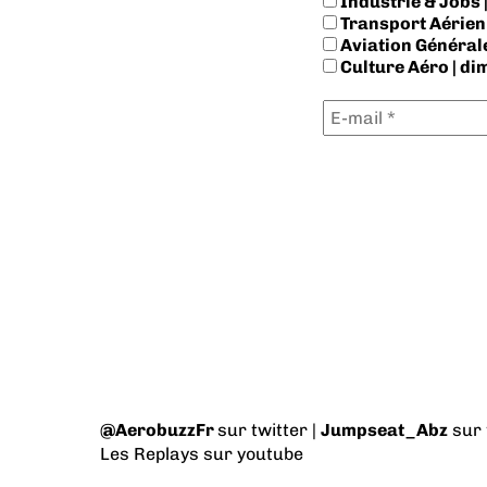
Industrie & Jobs |
Transport Aérien 
Aviation Générale
Culture Aéro | d
@AerobuzzFr
sur twitter |
Jumpseat_Abz
sur 
Les Replays
sur youtube