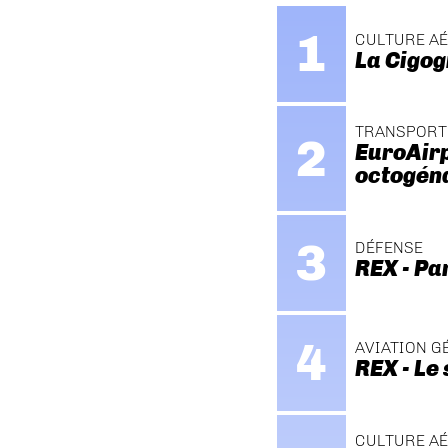
CULTURE A
La Cigog
TRANSPORT
EuroAirp
octogén
DÉFENSE
REX - Pa
AVIATION G
REX - Le
CULTURE A