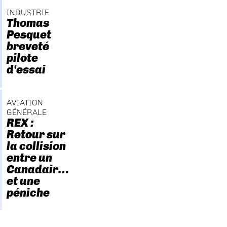
INDUSTRIE
Thomas
Pesquet
breveté
pilote
d'essai
AVIATION
GÉNÉRALE
REX :
Retour sur
la collision
entre un
Canadair…
et une
péniche