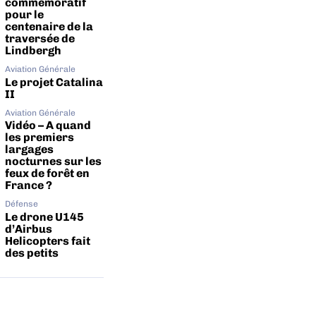
commémoratif
pour le
centenaire de la
traversée de
Lindbergh
Aviation Générale
Le projet Catalina
II
Aviation Générale
Vidéo – A quand
les premiers
largages
nocturnes sur les
feux de forêt en
France ?
Défense
Le drone U145
d’Airbus
Helicopters fait
des petits