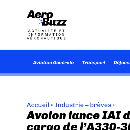
ACTUALITÉ ET
INFORMATION
AÉRONAUTIQUE
Aviation Générale
Transport
Défens
Accueil
»
Industrie – brèves
»
Avolon lance IAI 
cargo de l’A330-