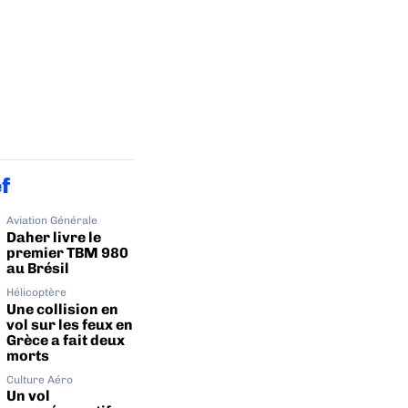
ef
Aviation Générale
Daher livre le
premier TBM 980
au Brésil
Hélicoptère
Une collision en
vol sur les feux en
Grèce a fait deux
morts
Culture Aéro
Un vol