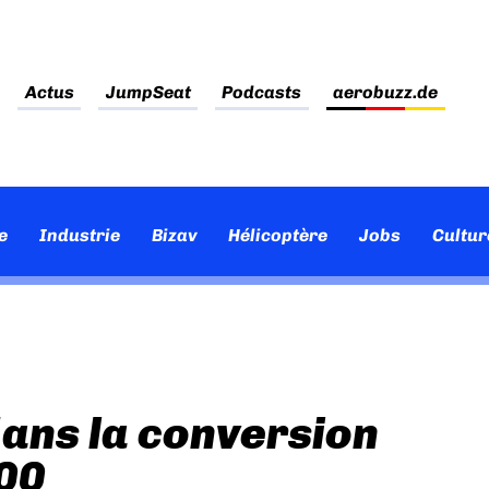
Actus
JumpSeat
Podcasts
aerobuzz.de
e
Industrie
Bizav
Hélicoptère
Jobs
Cultur
dans la conversion
300