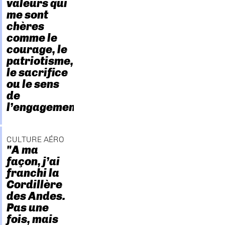
valeurs qui
me sont
chères
comme le
courage, le
patriotisme,
le sacrifice
ou le sens
de
l’engagement."
CULTURE AÉRO
"A ma
façon, j’ai
franchi la
Cordillère
des Andes.
Pas une
fois, mais