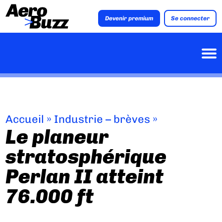
Devenir premium
Se connecter
Accueil
»
Industrie – brèves
»
Le planeur
stratosphérique
Perlan II atteint
76.000 ft