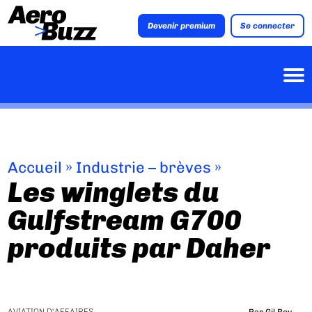
Devenir premium
Se connecter
Accueil
»
Industrie – brèves
»
Les winglets du
Gulfstream G700
produits par Daher