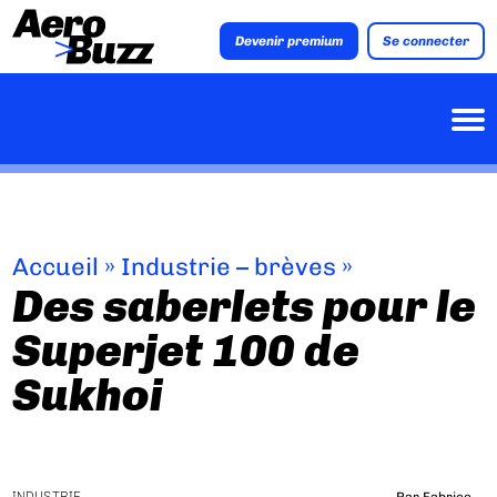
Devenir premium
Se connecter
Accueil
»
Industrie – brèves
»
Des saberlets pour le
Superjet 100 de
Sukhoi