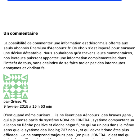
Un commentaire
La possibilité de commenter une information est désormais offerte aux
seuls abonnés Premium d’Aerobuzz.fr. Ce choix s’est imposé pour enrayer
une dérive détestable. Nous souhaitons qu’à travers leurs commentaires,
nos lecteurs puissent apporter une information complémentaire dans
l’intérêt de tous, sans craindre de se faire tacler par des internautes
anonymes et vindicatifs.
par
Grisez Ph
9 février 2018 à 15 h 53 min
C’est quand même curieux … ils ne lisent pas Aérobuzz ,ces braves gens ,
qui a je pense parlé du système NOVA de l’ONERA , système comportant un
aileron en flèche positive et dièdre négatif ( ce qui va un peu dans le même
sens que le système des Boeing 737 neo ) , et qui devrait donc être plus
efficace …Je ne comprend toujours pas . (en plus ,l’ONERA , c’est moi qui