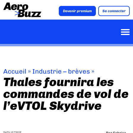
Devenir premium
Se connecter
Accueil
»
Industrie – brèves
»
Thales fournira les
commandes de vol de
l’eVTOL Skydrive