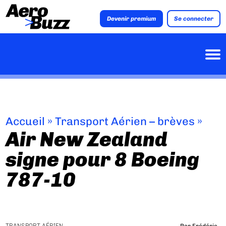
Devenir premium
Se connecter
Accueil
»
Transport Aérien – brèves
»
Air New Zealand
signe pour 8 Boeing
787-10