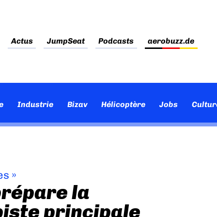
Actus
JumpSeat
Podcasts
aerobuzz.de
e
Industrie
Bizav
Hélicoptère
Jobs
Cultur
es
»
prépare la
iste principale