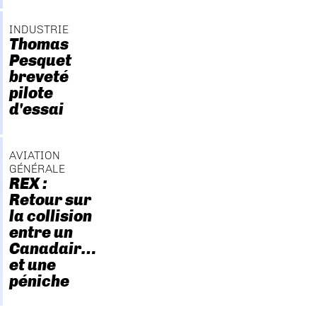
INDUSTRIE
Thomas
Pesquet
breveté
pilote
d'essai
AVIATION
GÉNÉRALE
REX :
Retour sur
la collision
entre un
Canadair…
et une
péniche