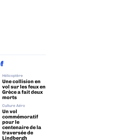
ef
Hélicoptère
Une collision en
vol sur les feux en
Grèce a fait deux
morts
Culture Aéro
Un vol
commémoratif
pour le
centenaire de la
traversée de
Lindbergh