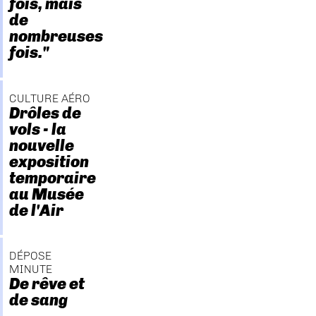
fois, mais
de
nombreuses
fois."
CULTURE AÉRO
Drôles de
vols - la
nouvelle
exposition
temporaire
au Musée
de l'Air
DÉPOSE
MINUTE
De rêve et
de sang