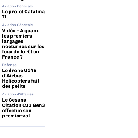
Aviation Générale
Le projet Catalina
II
Aviation Générale
Vidéo – A quand
les premiers
largages
nocturnes sur les
feux de forêt en
France ?
Défense
Le drone U145
d’Airbus
Helicopters fait
des petits
Aviation d'Affaires
Le Cessna
Citation CJ3 Gen3
effectue son
premier vol