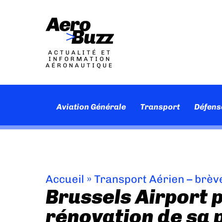
ACTUALITÉ ET
INFORMATION
AÉRONAUTIQUE
Aviation Générale
Transport
Défens
Accueil
»
Transport Aérien – brèv
Brussels Airport 
rénovation de sa p