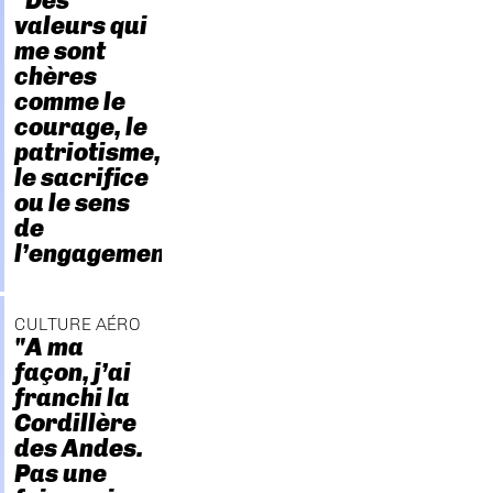
"Des
valeurs qui
me sont
chères
comme le
courage, le
patriotisme,
le sacrifice
ou le sens
de
l’engagement."
CULTURE AÉRO
"A ma
façon, j’ai
franchi la
Cordillère
des Andes.
Pas une