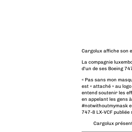
Cargolux affiche son 
La compagnie luxembour
d'un de ses Boeing 74
« Pas sans mon masque 
est « attaché » au log
entend soutenir les ef
en appelant les gens 
#notwithoutmymask et 
747-8 LX-VCF publiée s
Cargolux présent