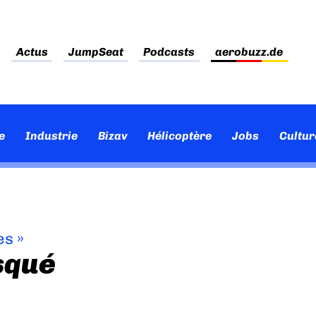
Actus
JumpSeat
Podcasts
aerobuzz.de
e
Industrie
Bizav
Hélicoptère
Jobs
Cultur
es
»
squé