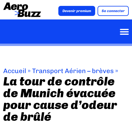
Devenir premium
Se connecter
Accueil
»
Transport Aérien – brèves
»
La tour de contrôle
de Munich évacuée
pour cause d’odeur
de brûlé