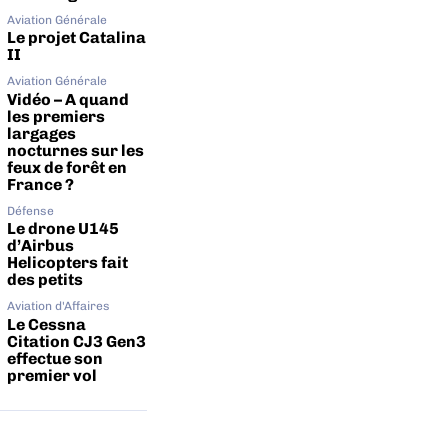
Aviation Générale
Le projet Catalina
II
Aviation Générale
Vidéo – A quand
les premiers
largages
nocturnes sur les
feux de forêt en
France ?
Défense
Le drone U145
d’Airbus
Helicopters fait
des petits
Aviation d'Affaires
Le Cessna
Citation CJ3 Gen3
effectue son
premier vol