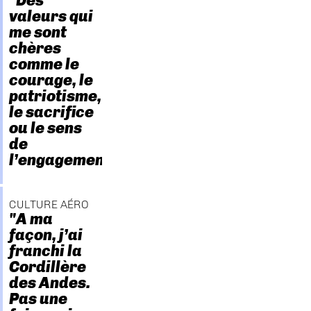
"Des
valeurs qui
me sont
chères
comme le
courage, le
patriotisme,
le sacrifice
ou le sens
de
l’engagement."
CULTURE AÉRO
"A ma
façon, j’ai
franchi la
Cordillère
des Andes.
Pas une