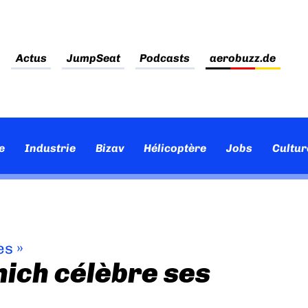
Actus
JumpSeat
Podcasts
aerobuzz.de
e
Industrie
Bizav
Hélicoptère
Jobs
Cultur
es
»
ich célèbre ses