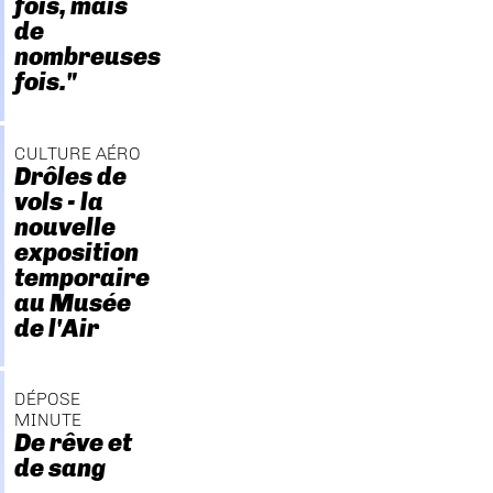
fois, mais
de
nombreuses
fois."
CULTURE AÉRO
Drôles de
vols - la
nouvelle
exposition
temporaire
au Musée
de l'Air
DÉPOSE
MINUTE
De rêve et
de sang