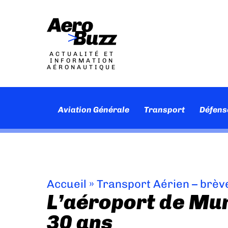
ACTUALITÉ ET
INFORMATION
AÉRONAUTIQUE
Aviation Générale
Transport
Défens
Accueil
»
Transport Aérien – brèv
L’aéroport de Mun
30 ans