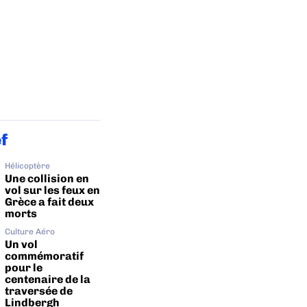
ef
Hélicoptère
Une collision en
vol sur les feux en
Grèce a fait deux
morts
Culture Aéro
Un vol
commémoratif
pour le
centenaire de la
traversée de
Lindbergh