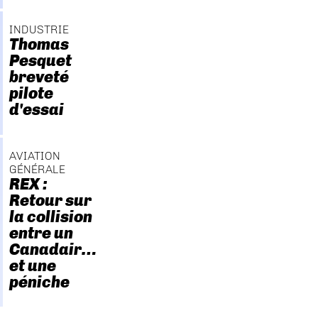
INDUSTRIE
Thomas
Pesquet
breveté
pilote
d'essai
AVIATION
GÉNÉRALE
REX :
Retour sur
la collision
entre un
Canadair…
et une
péniche