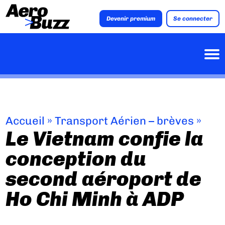
Devenir premium
Se connecter
Accueil
»
Transport Aérien – brèves
»
Le Vietnam confie la
conception du
second aéroport de
Ho Chi Minh à ADP