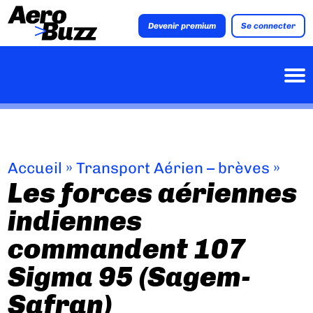
Devenir premium
Se connecter
Accueil
»
Transport Aérien – brèves
»
Les forces aériennes
indiennes
commandent 107
Sigma 95 (Sagem-
Safran)