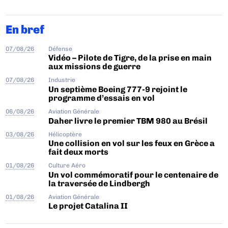
En bref
07/08/26
Défense
Vidéo – Pilote de Tigre, de la prise en main
aux missions de guerre
07/08/26
Industrie
Un septième Boeing 777-9 rejoint le
programme d’essais en vol
06/08/26
Aviation Générale
Daher livre le premier TBM 980 au Brésil
03/08/26
Hélicoptère
Une collision en vol sur les feux en Grèce a
fait deux morts
01/08/26
Culture Aéro
Un vol commémoratif pour le centenaire de
la traversée de Lindbergh
01/08/26
Aviation Générale
Le projet Catalina II