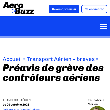
Devenir premium
Se connecter
Accueil
»
Transport Aérien – brèves
»
Préavis de grève des
contrôleurs aériens
TRANSPORT AÉRIEN
Par
Fabrice
Morlon
Le 09 octobre 2023
Laissez vos commentaires