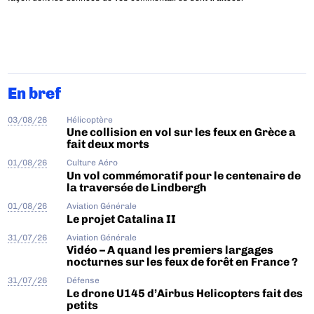
En bref
03/08/26
Hélicoptère
Une collision en vol sur les feux en Grèce a
fait deux morts
01/08/26
Culture Aéro
Un vol commémoratif pour le centenaire de
la traversée de Lindbergh
01/08/26
Aviation Générale
Le projet Catalina II
31/07/26
Aviation Générale
Vidéo – A quand les premiers largages
nocturnes sur les feux de forêt en France ?
31/07/26
Défense
Le drone U145 d’Airbus Helicopters fait des
petits