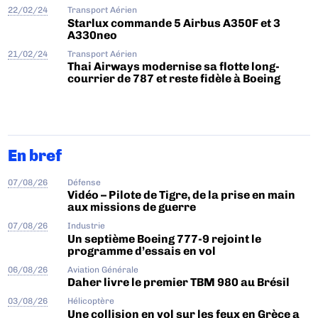
22/02/24
Transport Aérien
Starlux commande 5 Airbus A350F et 3
A330neo
21/02/24
Transport Aérien
Thai Airways modernise sa flotte long-
courrier de 787 et reste fidèle à Boeing
En bref
07/08/26
Défense
Vidéo – Pilote de Tigre, de la prise en main
aux missions de guerre
07/08/26
Industrie
Un septième Boeing 777-9 rejoint le
programme d’essais en vol
06/08/26
Aviation Générale
Daher livre le premier TBM 980 au Brésil
03/08/26
Hélicoptère
Une collision en vol sur les feux en Grèce a