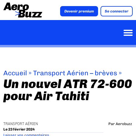
Devenir premium
Se connecter
Accueil
»
Transport Aérien – brèves
»
Un nouvel ATR 72-600
pour Air Tahiti
TRANSPORT AÉRIEN
Par
Aerobuzz
Le 23 février 2024
Laissez vos commentaires