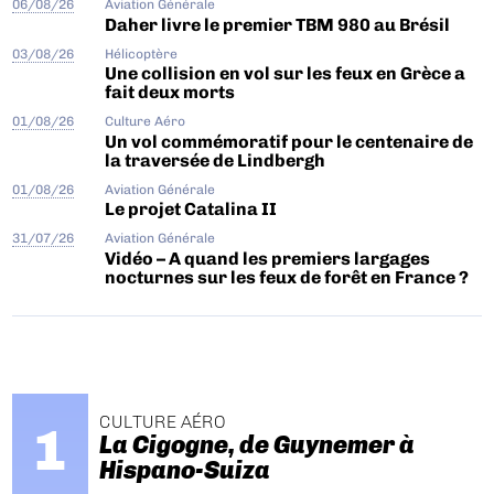
06/08/26
Aviation Générale
Daher livre le premier TBM 980 au Brésil
03/08/26
Hélicoptère
Une collision en vol sur les feux en Grèce a
fait deux morts
01/08/26
Culture Aéro
Un vol commémoratif pour le centenaire de
la traversée de Lindbergh
01/08/26
Aviation Générale
Le projet Catalina II
31/07/26
Aviation Générale
Vidéo – A quand les premiers largages
nocturnes sur les feux de forêt en France ?
CULTURE AÉRO
La Cigogne, de Guynemer à
Hispano-Suiza