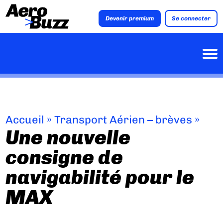
Devenir premium
Se connecter
Accueil
»
Transport Aérien – brèves
»
Une nouvelle
consigne de
navigabilité pour le
MAX