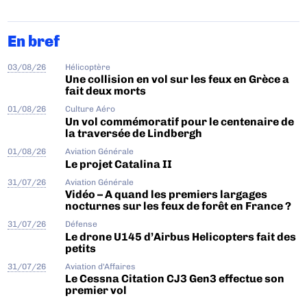
En bref
03/08/26
Hélicoptère
Une collision en vol sur les feux en Grèce a
fait deux morts
01/08/26
Culture Aéro
Un vol commémoratif pour le centenaire de
la traversée de Lindbergh
01/08/26
Aviation Générale
Le projet Catalina II
31/07/26
Aviation Générale
Vidéo – A quand les premiers largages
nocturnes sur les feux de forêt en France ?
31/07/26
Défense
Le drone U145 d’Airbus Helicopters fait des
petits
31/07/26
Aviation d'Affaires
Le Cessna Citation CJ3 Gen3 effectue son
premier vol