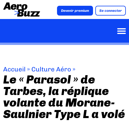
Devenir premium
Se connecter
Accueil
»
Culture Aéro
»
Le « Parasol » de
Tarbes, la réplique
volante du Morane-
Saulnier Type L a volé