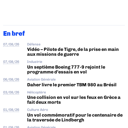
En bref
07/08/26
Défense
Vidéo – Pilote de Tigre, de la prise en main
aux missions de guerre
07/08/26
Industrie
Un septième Boeing 777-9 rejoint le
programme d’essais en vol
06/08/26
Aviation Générale
Daher livre le premier TBM 980 au Brésil
03/08/26
Hélicoptère
Une collision en vol sur les feux en Grèce a
fait deux morts
01/08/26
Culture Aéro
Un vol commémoratif pour le centenaire de
la traversée de Lindbergh
01/08/26
Aviation Générale