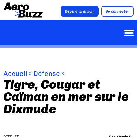
Devenir premium
Se connecter
Accueil
»
Défense
»
Tigre, Cougar et
Caïman en mer sur le
Dixmude