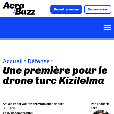
Devenir premium
Se connecter
Accueil
»
Défense
»
Une première pour le
drone turc Kizilelma
Article reserved for
premium
subscribers
Par
Frédéric
Lert
DÉFENSE
Le 02 décembre 2025