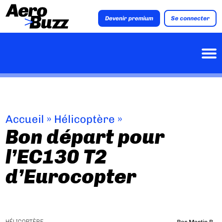
Devenir premium
Se connecter
Accueil
»
Hélicoptère
»
Bon départ pour
l’EC130 T2
d’Eurocopter