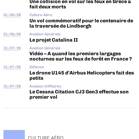
Une collision en vol sur les feux en Grèce a
fait deux morts
01/08/26
Culture Aéro
Un vol commémoratif pour le centenaire de
la traversée de Lindbergh
01/08/26
Aviation Générale
Le projet Catalina II
31/07/26
Aviation Générale
Vidéo – A quand les premiers largages
nocturnes sur les feux de forêt en France ?
31/07/26
Défense
Le drone U145 d’Airbus Helicopters fait des
petits
31/07/26
Aviation d'Affaires
Le Cessna Citation CJ3 Gen3 effectue son
premier vol
CULTURE AÉRO