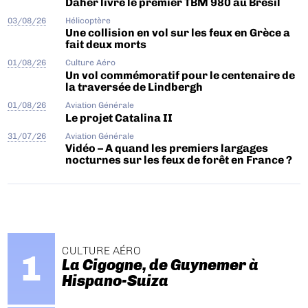
Daher livre le premier TBM 980 au Brésil
03/08/26
Hélicoptère
Une collision en vol sur les feux en Grèce a
fait deux morts
01/08/26
Culture Aéro
Un vol commémoratif pour le centenaire de
la traversée de Lindbergh
01/08/26
Aviation Générale
Le projet Catalina II
31/07/26
Aviation Générale
Vidéo – A quand les premiers largages
nocturnes sur les feux de forêt en France ?
CULTURE AÉRO
La Cigogne, de Guynemer à
Hispano-Suiza