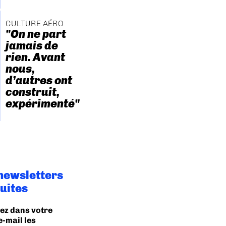
CULTURE AÉRO
"On ne part
jamais de
rien. Avant
nous,
d’autres ont
construit,
expérimenté"
newsletters
uites
ez dans votre
e-mail les