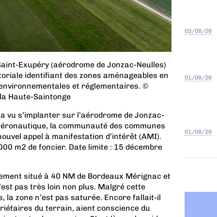
03/08/26
e Saint-Exupéry (aérodrome de Jonzac-Neulles)
rritoriale identifiant des zones aménageables en
01/08/26
 environnementales et réglementaires. ©
a Haute-Saintonge
 a vu s’implanter sur l’aérodrome de Jonzac-
e aéronautique, la communauté des communes
01/08/26
ouvel appel à manifestation d’intérêt (AMI).
.000 m2 de foncier. Date limite : 15 décembre
lement situé à 40 NM de Bordeaux Mérignac et
st pas très loin non plus. Malgré cette
 la zone n’est pas saturée. Encore fallait-il
opriétaires du terrain, aient conscience du