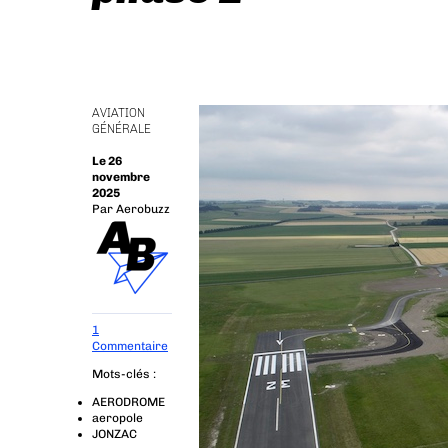
AVIATION
GÉNÉRALE
Le 26
novembre
2025
Par
Aerobuzz
1
Commentaire
Mots-clés :
AERODROME
aeropole
JONZAC