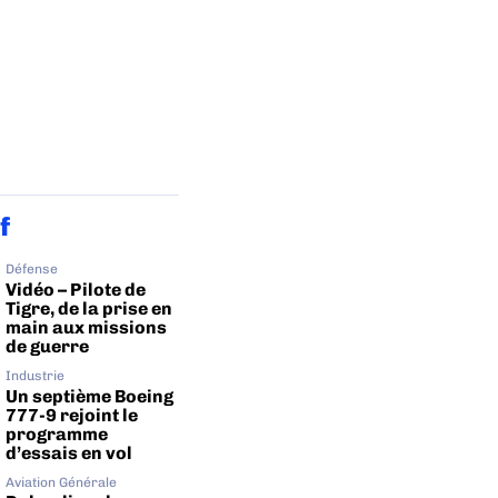
f
Défense
Vidéo – Pilote de
Tigre, de la prise en
main aux missions
de guerre
Industrie
Un septième Boeing
777-9 rejoint le
programme
d’essais en vol
Aviation Générale