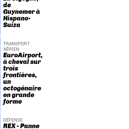
de
Guynemer à
Hispano-
Suiza
TRANSPORT
AÉRIEN
EuroAirport,
à cheval sur
trois
frontières,
un
octogénaire
en grande
forme
DÉFENSE
REX - Panne