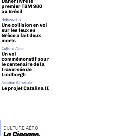
Daher livre le
premier TBM 980
au Brésil
Hélicoptère
Une collision en vol
sur les feux en
Grèce a fait deux
morts
Culture Aéro
Un vol
commémoratif pour
le centenaire de la
traversée de
Lindbergh
Aviation Générale
Le projet Catalina II
CULTURE AÉRO
La Cigogne,