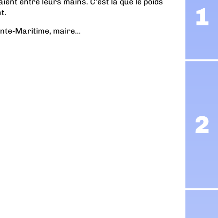
ient entre leurs mains. C’est là que le poids
t.
nte-Maritime, maire...