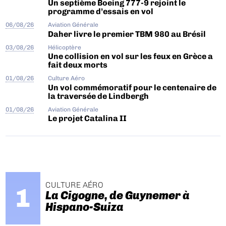
Un septième Boeing 777-9 rejoint le
programme d’essais en vol
06/08/26
Aviation Générale
Daher livre le premier TBM 980 au Brésil
03/08/26
Hélicoptère
Une collision en vol sur les feux en Grèce a
fait deux morts
01/08/26
Culture Aéro
Un vol commémoratif pour le centenaire de
la traversée de Lindbergh
01/08/26
Aviation Générale
Le projet Catalina II
CULTURE AÉRO
La Cigogne, de Guynemer à
Hispano-Suiza