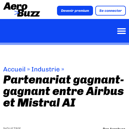
Devenir premium
Se connecter
Accueil
»
Industrie
»
Partenariat gagnant-
gagnant entre Airbus
et Mistral AI