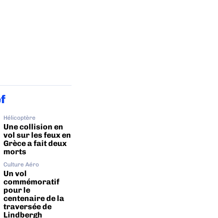
ef
Hélicoptère
Une collision en
vol sur les feux en
Grèce a fait deux
morts
Culture Aéro
Un vol
commémoratif
pour le
centenaire de la
traversée de
Lindbergh