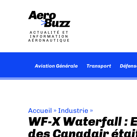
ACTUALITÉ ET
INFORMATION
AÉRONAUTIQUE
Aviation Générale
Transport
Défens
Accueil
»
Industrie
»
WF-X Waterfall : E
des Canadair étai