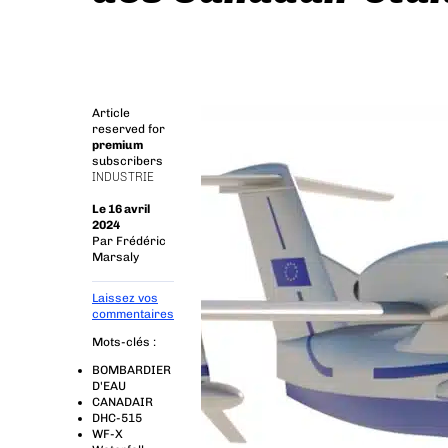
Article
reserved for
premium
subscribers
INDUSTRIE
Le 16 avril
2024
Par
Frédéric
Marsaly
Laissez vos
commentaires
Mots-clés :
BOMBARDIER
D'EAU
CANADAIR
DHC-515
WF-X