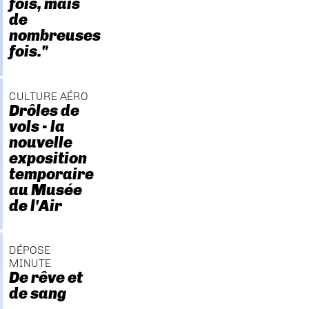
fois, mais
de
nombreuses
fois."
CULTURE AÉRO
Drôles de
vols - la
nouvelle
exposition
temporaire
au Musée
de l'Air
DÉPOSE
MINUTE
De rêve et
de sang