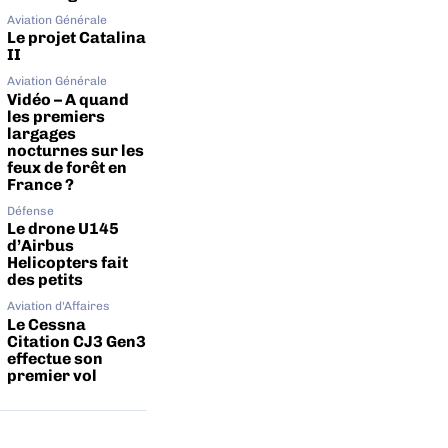
Aviation Générale
Le projet Catalina
II
Aviation Générale
Vidéo – A quand
les premiers
largages
nocturnes sur les
feux de forêt en
France ?
Défense
Le drone U145
d’Airbus
Helicopters fait
des petits
Aviation d'Affaires
Le Cessna
Citation CJ3 Gen3
effectue son
premier vol