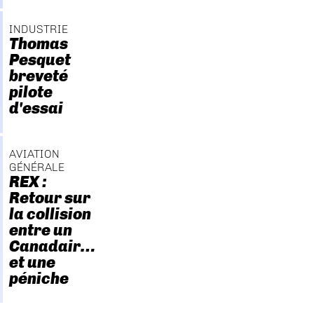
INDUSTRIE
Thomas
Pesquet
breveté
pilote
d'essai
AVIATION
GÉNÉRALE
REX :
Retour sur
la collision
entre un
Canadair…
et une
péniche