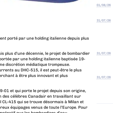
01/08/26
31/07/26
nt porté par une holding italienne depuis plus
s plus d’une décennie, le projet de bombardier
31/07/26
ortée par une holding italienne baptisée 19-
une discrétion médiatique trompeuse.
rrents au DHC-515, il est peut-être le plus
erchant à être plus innovant et plus
31/07/26
-01 et qui porte le projet depuis son origine,
n des célèbres Canadair en travaillant sur
vol CL-415 qui se trouve désormais à Milan et
reux équipages venus de toute l’Europe. Pour
 impératif que les bombardiers d’eau