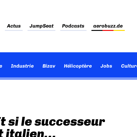
Actus
JumpSeat
Podcasts
aerobuzz.de
e
Industrie
Bizav
Hélicoptère
Jobs
Cultur
t si le successeur
t italien…