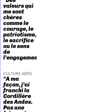
"Des
valeurs qui
me sont
chères
comme le
courage, le
patriotisme,
le sacrifice
ou le sens
de
l’engagement."
CULTURE AÉRO
"A ma
façon, j’ai
franchi la
Cordillère
des Andes.
Pas une