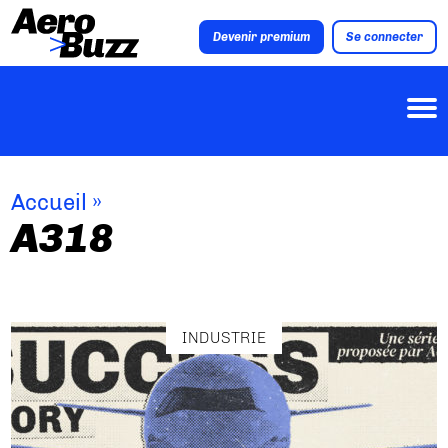
Devenir premium
Se connecter
Accueil
»
A318
INDUSTRIE