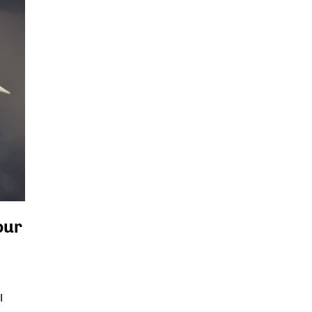
our
0
l