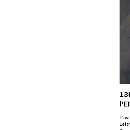
130
l’E
L’av
Lett