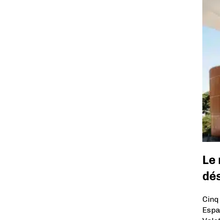
Le
dé
Cinq
Espa