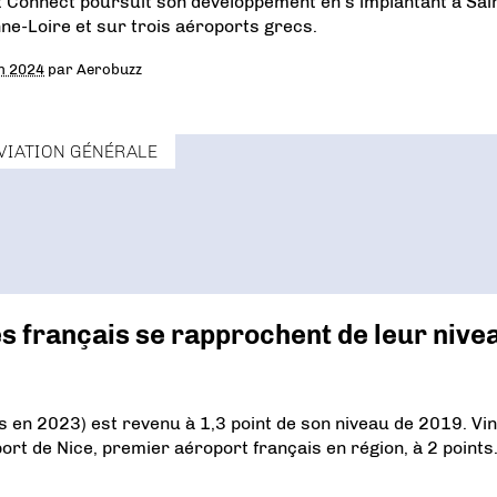
t Connect poursuit son développement en s’implantant à Sai
nne-Loire et sur trois aéroports grecs.
in 2024
par
Aerobuzz
VIATION GÉNÉRALE
s français se rapprochent de leur nive
 en 2023) est revenu à 1,3 point de son niveau de 2019. Vin
port de Nice, premier aéroport français en région, à 2 points