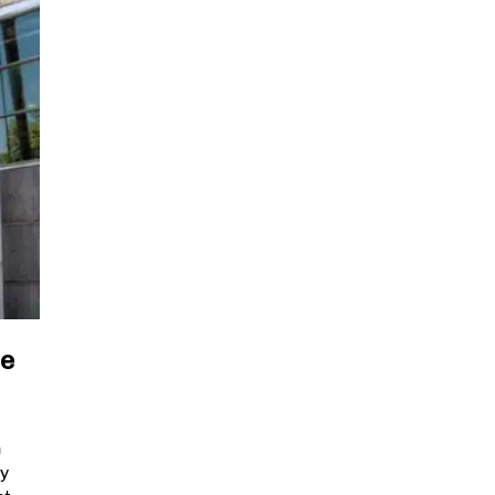
te
n
ky