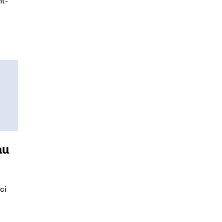
nt-
au
ci
.