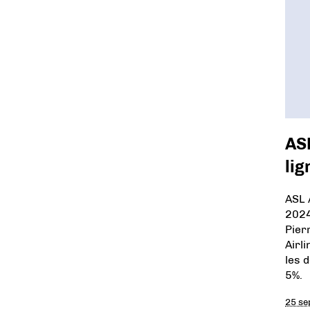
ASL
lig
ASL A
2024
Pier
Airl
les 
5%.
25 se